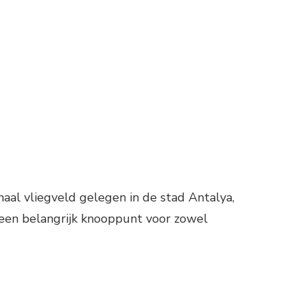
ON
LIEGVELD
ANTALYA
naal vliegveld gelegen in de stad Antalya,
s een belangrijk knooppunt voor zowel