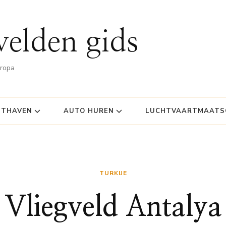
velden gids
uropa
HTHAVEN
AUTO HUREN
LUCHTVAARTMAATSC
TURKIJE
Vliegveld Antalya