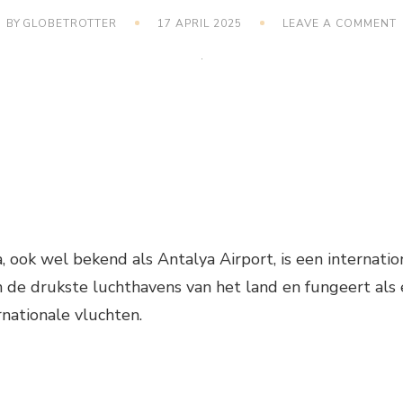
BY
GLOBETROTTER
17 APRIL 2025
LEAVE A COMMENT
V
, ook wel bekend als Antalya Airport, is een internatio
an de drukste luchthavens van het land en fungeert al
rnationale vluchten.