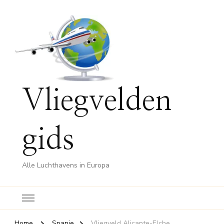
Vliegvelden
gids
Alle Luchthavens in Europa
Home
Spanje
Vliegveld Alicante-Elche