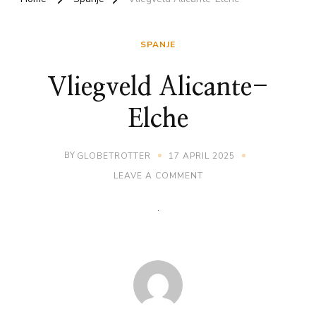
SPANJE
Vliegveld Alicante-
Elche
BY
GLOBETROTTER
17 APRIL 2025
ON
LEAVE A COMMENT
VLIEGVELD
ALICANTE-
ELCHE