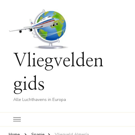
Vliegvelden
gids
Alle Luchthavens in Europa
Home
Spanje
Vliegveld Almería