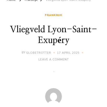
FRANKRIJK
Vliegveld Lyon-Saint-
Exupéry
BY
GLOBETROTTER
17 APRIL 2025
ON
LEAVE A COMMENT
VLIEGVELD
LYON-
SAINT-
EXUPÉRY