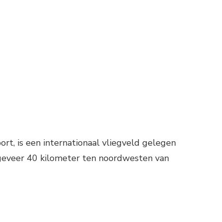
ON
LIEGVELD
GRENOBLE-
SÈRE
rt, is een internationaal vliegveld gelegen
ongeveer 40 kilometer ten noordwesten van