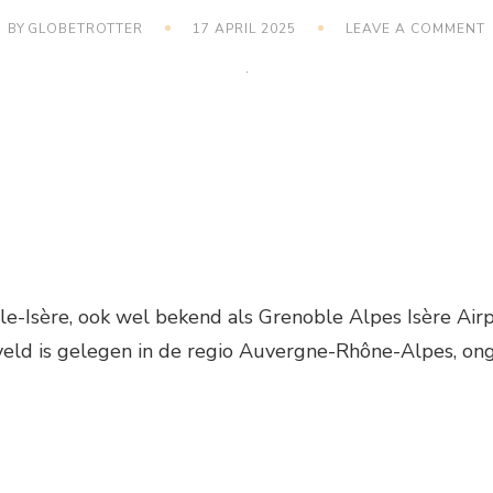
BY
GLOBETROTTER
17 APRIL 2025
LEAVE A COMMENT
V
I
e-Isère, ook wel bekend als Grenoble Alpes Isère Airpo
egveld is gelegen in de regio Auvergne-Rhône-Alpes, 