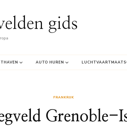
velden gids
uropa
HTHAVEN
AUTO HUREN
LUCHTVAARTMAATSC
FRANKRIJK
egveld Grenoble-I