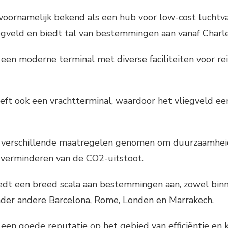
s voornamelijk bekend als een hub voor low-cost luchtv
egveld en biedt tal van bestemmingen aan vanaf Charle
 een moderne terminal met diverse faciliteiten voor rei
eeft ook een vrachtterminal, waardoor het vliegveld een
t verschillende maatregelen genomen om duurzaamheid
 verminderen van de CO2-uitstoot.
iedt een breed scala aan bestemmingen aan, zowel bin
der andere Barcelona, Rome, Londen en Marrakech.
 een goede reputatie op het gebied van efficiëntie en 