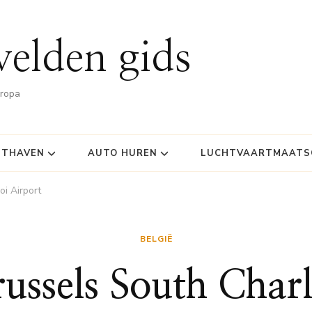
velden gids
uropa
HTHAVEN
AUTO HUREN
LUCHTVAARTMAATSC
oi Airport
BELGIË
russels South Charl