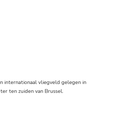
ON
LIEGVELD
BRUSSELS
SOUTH
CHARLEROI
AIRPORT
en internationaal vliegveld gelegen in
ter ten zuiden van Brussel.