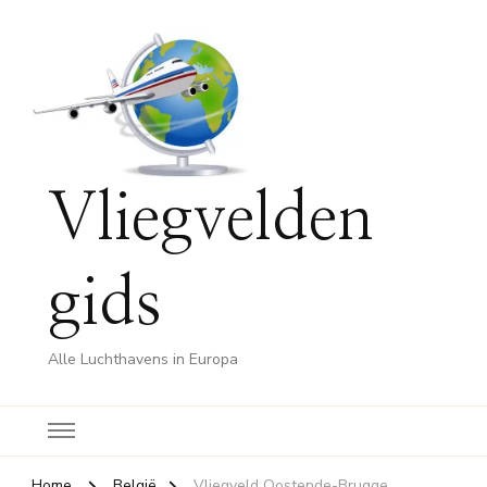
Vliegvelden
gids
Alle Luchthavens in Europa
Home
België
Vliegveld Oostende-Brugge