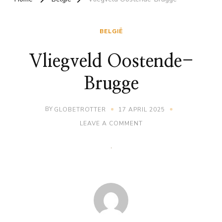
BELGIË
Vliegveld Oostende-
Brugge
BY
GLOBETROTTER
17 APRIL 2025
ON
LEAVE A COMMENT
VLIEGVELD
OOSTENDE-
BRUGGE