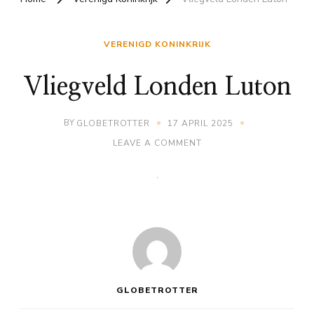
VERENIGD KONINKRIJK
Vliegveld Londen Luton
BY
GLOBETROTTER
17 APRIL 2025
ON
LEAVE A COMMENT
VLIEGVELD
LONDEN
LUTON
GLOBETROTTER