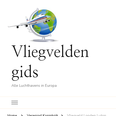
Vliegvelden
gids
Alle Luchthavens in Europa
Home
Verenigd Koninkrijk
Vliegveld Londen Luton