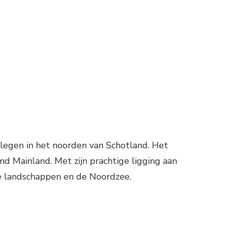
ON
LIEGVELD
SUMBURGH
AIRPORT
(SHETLANDEILANDEN)
elegen in het noorden van Schotland. Het
md Mainland. Met zijn prachtige ligging aan
e landschappen en de Noordzee.