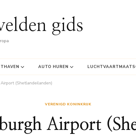
velden gids
uropa
HTHAVEN
AUTO HUREN
LUCHTVAARTMAATSC
Airport (Shetlandeilanden)
VERENIGD KONINKRIJK
burgh Airport (She