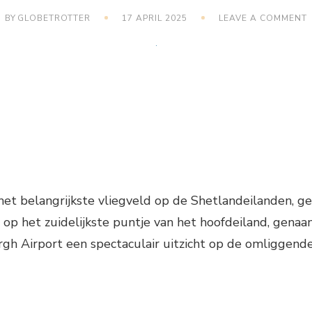
BY
GLOBETROTTER
17 APRIL 2025
LEAVE A COMMENT
V
et belangrijkste vliegveld op de Shetlandeilanden, g
h op het zuidelijkste puntje van het hoofdeiland, genaa
gh Airport een spectaculair uitzicht op de omliggend