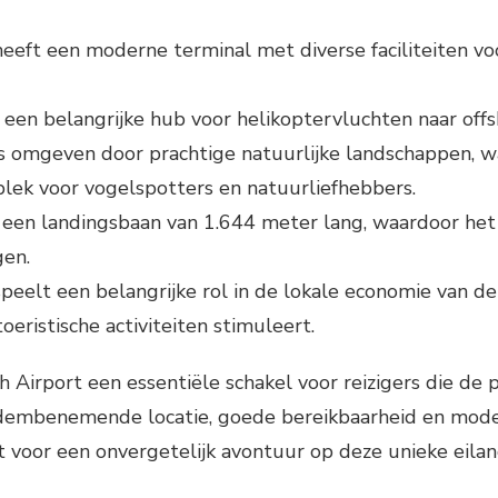
eft een moderne terminal met diverse faciliteiten voo
k een belangrijke hub voor helikoptervluchten naar offsh
 omgeven door prachtige natuurlijke landschappen, wa
plek voor vogelspotters en natuurliefhebbers.
 een landingsbaan van 1.644 meter lang, waardoor het g
gen.
eelt een belangrijke rol in de lokale economie van de
eristische activiteiten stimuleert.
 Airport een essentiële schakel voor reizigers die de 
adembenemende locatie, goede bereikbaarheid en modern
t voor een onvergetelijk avontuur op deze unieke eila