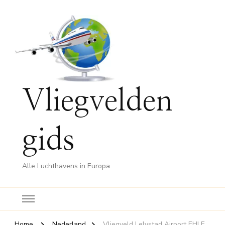
Vliegvelden
gids
Alle Luchthavens in Europa
Home
Nederland
Vliegveld Lelystad Airport EHLE