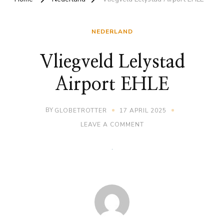
NEDERLAND
Vliegveld Lelystad
Airport EHLE
BY
GLOBETROTTER
17 APRIL 2025
ON
LEAVE A COMMENT
VLIEGVELD
LELYSTAD
AIRPORT
EHLE