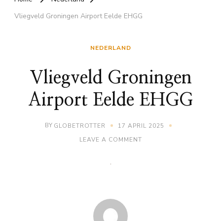
Vliegveld Groningen Airport Eelde EHGG
NEDERLAND
Vliegveld Groningen
Airport Eelde EHGG
BY
GLOBETROTTER
17 APRIL 2025
ON
LEAVE A COMMENT
VLIEGVELD
GRONINGEN
AIRPORT
EELDE
EHGG