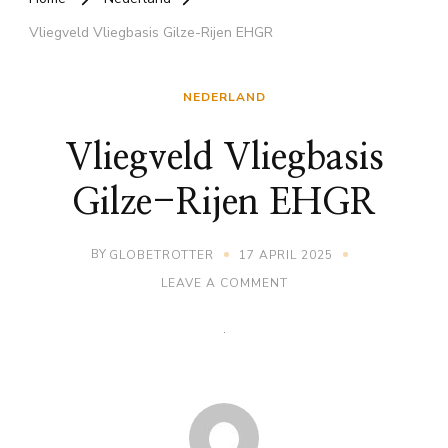
Vliegveld Vliegbasis Gilze-Rijen EHGR
NEDERLAND
Vliegveld Vliegbasis
Gilze-Rijen EHGR
BY
GLOBETROTTER
17 APRIL 2025
ON
LEAVE A COMMENT
VLIEGVELD
VLIEGBASIS
GILZE-
RIJEN
EHGR