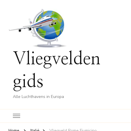
Vliegvelden
gids
Alle Luchthavens in Europa
Home
Italië
Vliegveld Rome Fiumicino