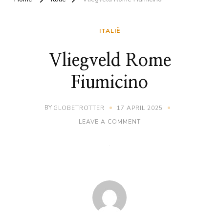
ITALIË
Vliegveld Rome
Fiumicino
BY
GLOBETROTTER
17 APRIL 2025
ON
LEAVE A COMMENT
VLIEGVELD
ROME
FIUMICINO