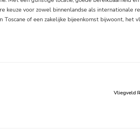
ne. Met een gunstige locatie, goede bereikbaarheid en ee
re keuze voor zowel binnenlandse als internationale rei
n Toscane of een zakelijke bijeenkomst bijwoont, het vl
Vliegveld R