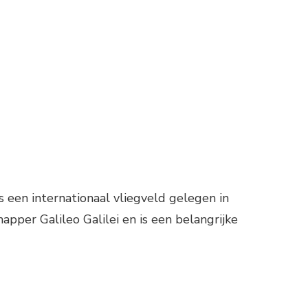
ON
LIEGVELD
ISA
GALILEO
ALILEI
is een internationaal vliegveld gelegen in
apper Galileo Galilei en is een belangrijke