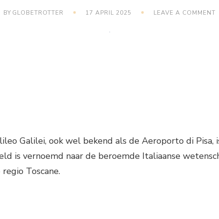
BY
GLOBETROTTER
17 APRIL 2025
LEAVE A COMMENT
V
P
G
ileo Galilei, ook wel bekend als de Aeroporto di Pisa, 
egveld is vernoemd naar de beroemde Italiaanse wetensch
 regio Toscane.