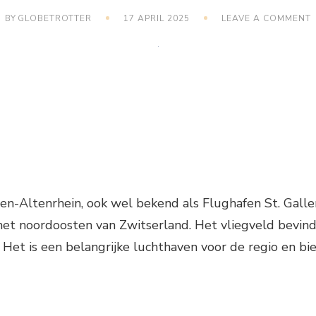
BY
GLOBETROTTER
17 APRIL 2025
LEAVE A COMMENT
V
S
len-Altenrhein, ook wel bekend als Flughafen St. Gallen
het noordoosten van Zwitserland. Het vliegveld bevindt
. Het is een belangrijke luchthaven voor de regio en bi