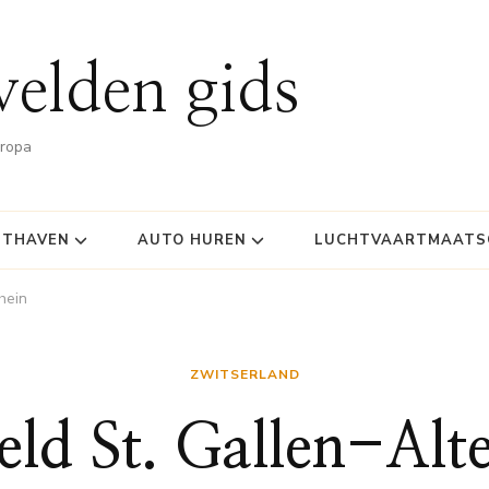
velden gids
uropa
HTHAVEN
AUTO HUREN
LUCHTVAARTMAATSC
hein
ZWITSERLAND
eld St. Gallen-Alt