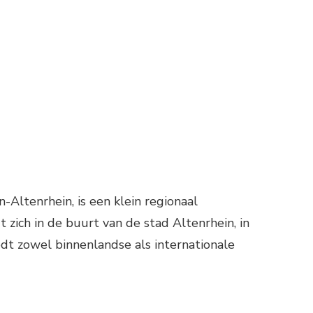
ON
LIEGVELD
T.
GALLEN-
ALTENRHEIN
-Altenrhein, is een klein regionaal
 zich in de buurt van de stad Altenrhein, in
edt zowel binnenlandse als internationale