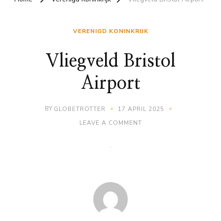
VERENIGD KONINKRIJK
Vliegveld Bristol
Airport
BY
GLOBETROTTER
17 APRIL 2025
ON
LEAVE A COMMENT
VLIEGVELD
BRISTOL
AIRPORT