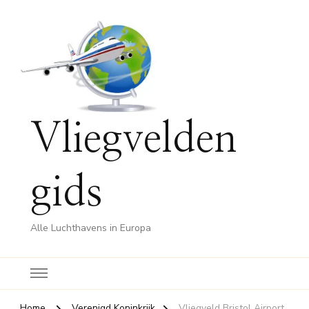
Vliegvelden
gids
Alle Luchthavens in Europa
Home
Verenigd Koninkrijk
Vliegveld Bristol Airport