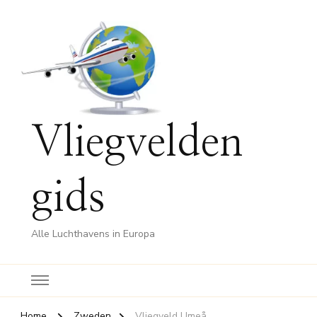
Vliegvelden
gids
Alle Luchthavens in Europa
Home
Zweden
Vliegveld Umeå