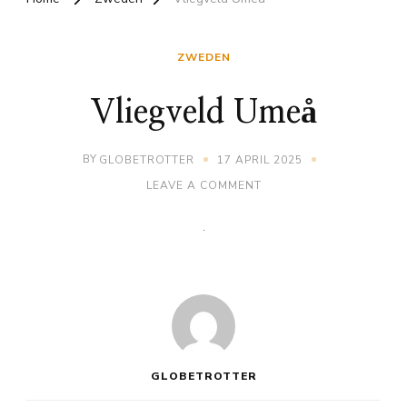
ZWEDEN
Vliegveld Umeå
BY
GLOBETROTTER
17 APRIL 2025
ON
LEAVE A COMMENT
VLIEGVELD
UMEÅ
GLOBETROTTER