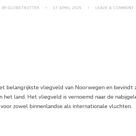
BY
GLOBETROTTER
17 APRIL 2025
LEAVE A COMMENT
V
et belangrijkste vliegveld van Noorwegen en bevindt 
n het land. Het vliegveld is vernoemd naar de nabijge
voor zowel binnenlandse als internationale vluchten.