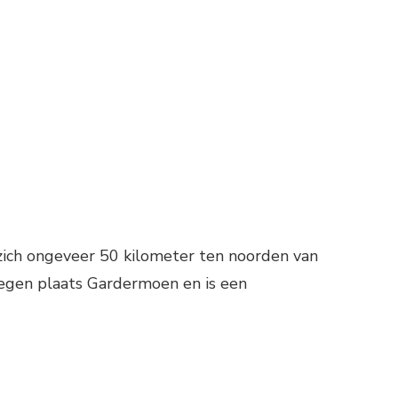
ON
LIEGVELD
OSLO
GARDERMOEN
zich ongeveer 50 kilometer ten noorden van
legen plaats Gardermoen en is een