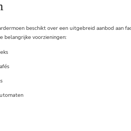
n
rdermoen beschikt over een uitgebreid aanbod aan faci
 belangrijke voorzieningen:
ieks
afés
ls
automaten