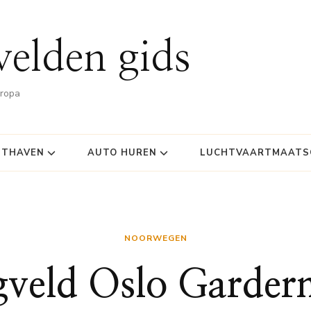
velden gids
uropa
HTHAVEN
AUTO HUREN
LUCHTVAARTMAATSC
NOORWEGEN
gveld Oslo Garde