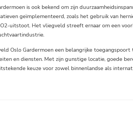
ardermoen is ook bekend om zijn duurzaamheidsinspann
itiatieven geïmplementeerd, zoals het gebruik van he
2-uitstoot. Het vliegveld streeft ernaar om een voorb
chtvaartindustrie.
egveld Oslo Gardermoen een belangrijke toegangspoort 
iteiten en diensten. Met zijn gunstige locatie, goede 
uitstekende keuze voor zowel binnenlandse als internati