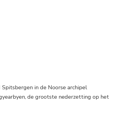
ON
LIEGVELD
SVALBARD
LONGYEAR
d Spitsbergen in de Noorse archipel
gyearbyen, de grootste nederzetting op het