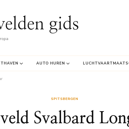
velden gids
uropa
HTHAVEN
AUTO HUREN
LUCHTVAARTMAATSC
ar
SPITSBERGEN
gveld Svalbard Lon